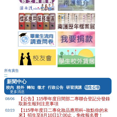
所有廣告
:::
新聞中心
校內
校外
轉知
徵才
行政公告
研習演講
招生公告
更多消息
【公告】115學年度日間部二專聯合登記分發錄
08/06
取新生報到注意事項
【115學年度日二專化妝品應用科~妝點你的未
02/23
來】招生至8月10日17:00止，免收報名費！