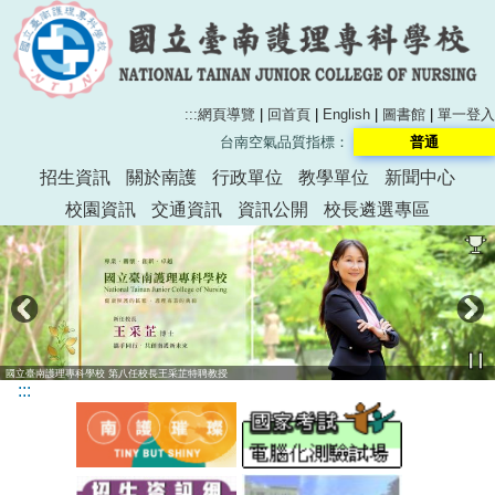
:::
網頁導覽
|
回首頁
|
English
|
圖書館
|
單一登入
台南空氣品質指標：
普通
招生資訊
關於南護
行政單位
教學單位
新聞中心
校園資訊
交通資訊
資訊公開
校長遴選專區
國立臺南護理專科學校 第八任校長王采芷特聘教授
:::