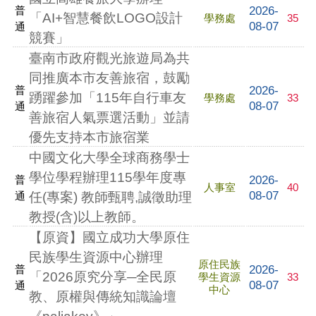
2026-
普
「AI+智慧餐飲LOGO設計
學務處
35
08-07
通
競賽」
臺南市政府觀光旅遊局為共
同推廣本市友善旅宿，鼓勵
2026-
普
踴躍參加「115年自行車友
學務處
33
08-07
通
善旅宿人氣票選活動」並請
優先支持本市旅宿業
中國文化大學全球商務學士
學位學程辦理115學年度專
2026-
普
人事室
40
08-07
通
任(專案) 教師甄聘,誠徵助理
教授(含)以上教師。
【原資】國立成功大學原住
民族學生資源中心辦理
原住民族
2026-
普
「2026原究分享─全民原
學生資源
33
08-07
通
中心
教、原權與傳統知識論壇