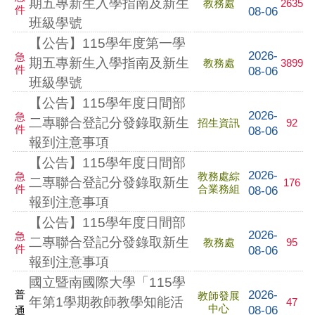
期五專新生入學指南及新生
教務處
2635
件
08-06
班級學號
【公告】115學年度第一學
2026-
急
期五專新生入學指南及新生
教務處
3899
件
08-06
班級學號
【公告】115學年度日間部
2026-
急
二專聯合登記分發錄取新生
招生資訊
92
件
08-06
報到注意事項
【公告】115學年度日間部
2026-
急
教務處綜
二專聯合登記分發錄取新生
176
件
合業務組
08-06
報到注意事項
【公告】115學年度日間部
2026-
急
二專聯合登記分發錄取新生
教務處
95
件
08-06
報到注意事項
國立暨南國際大學「115學
2026-
普
教師發展
年第1學期教師教學知能活
47
中心
08-06
通