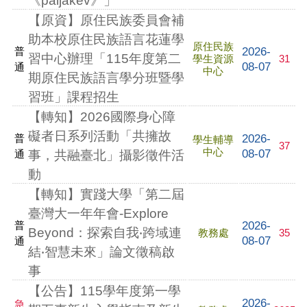
《paljakev》」
【原資】原住民族委員會補
助本校原住民族語言花蓮學
原住民族
2026-
普
習中心辦理「115年度第二
學生資源
31
08-07
通
中心
期原住民族語言學分班暨學
習班」課程招生
【轉知】2026國際身心障
礙者日系列活動「共擁故
2026-
普
學生輔導
37
中心
08-07
通
事，共融臺北」攝影徵件活
動
【轉知】實踐大學「第二屆
臺灣大一年年會-Explore
2026-
普
Beyond：探索自我‧跨域連
教務處
35
08-07
通
結‧智慧未來」論文徵稿啟
事
【公告】115學年度第一學
2026-
急