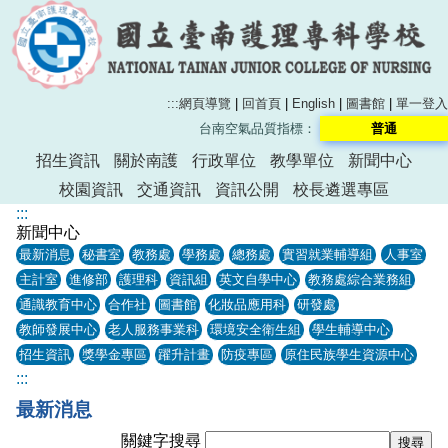
:::
網頁導覽
|
回首頁
|
English
|
圖書館
|
單一登入
台南空氣品質指標：
普通
招生資訊
關於南護
行政單位
教學單位
新聞中心
校園資訊
交通資訊
資訊公開
校長遴選專區
:::
新聞中心
最新消息
秘書室
教務處
學務處
總務處
實習就業輔導組
人事室
主計室
進修部
護理科
資訊組
英文自學中心
教務處綜合業務組
通識教育中心
合作社
圖書館
化妝品應用科
研發處
教師發展中心
老人服務事業科
環境安全衛生組
學生輔導中心
招生資訊
獎學金專區
躍升計畫
防疫專區
原住民族學生資源中心
:::
最新消息
關鍵字搜尋