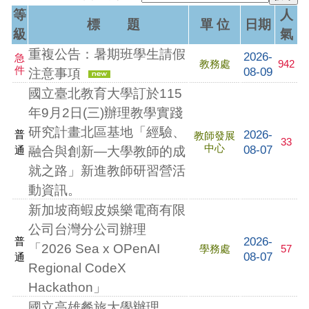
等
人
標 題
單 位
日期
級
氣
重複公告：暑期班學生請假
2026-
急
教務處
942
件
08-09
注意事項
國立臺北教育大學訂於115
年9月2日(三)辦理教學實踐
研究計畫北區基地「經驗、
2026-
普
教師發展
33
中心
08-07
通
融合與創新—大學教師的成
就之路」新進教師研習營活
動資訊。
新加坡商蝦皮娛樂電商有限
公司台灣分公司辦理
2026-
普
「2026 Sea x OPenAI
學務處
57
08-07
通
Regional CodeX
Hackathon」
國立高雄餐旅大學辦理