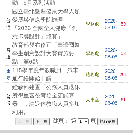
動」8月系列活動
國立臺北護理健康大學人類
發展與健康學院辦理
2026-
普
學務處
59
08-06
通
「2026 全國全人健康『創
意卡牌設計』競賽」
教育部發布修正「臺灣國際
2026-
普
學生創意設計大賽實施要
學務處
53
08-06
通
點」第6點
115學年度年教職員工汽車
重
2026-
總務處
201
要
08-06
通行證開始申請
銓敘部建置「公務人員退休
所得重審後實發金額試算
2026-
普
人事室
61
08-06
通
器」，請退休教職人員多加
利用。
跳頁：
第
頁