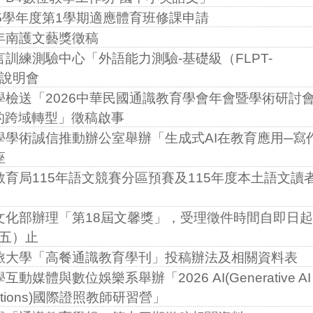
5學年度第1學期適應體育班修課申請
年南護文藝獎徵稿
訓練測驗中心「外語能力測驗-基礎級（FLPT-
上說明會
檢送「2026中華民國通識教育學會年會暨學術研討會
的跨域轉型」徵稿啟事
學學術誠信推動辦公室舉辦「生成式AI在教育應用─寫
座
育局115年語文競賽分區預賽及115年度本土語文讀
文化部辦理「第18屆文馨獎」，受理徵件時間自即日
期五）止
旅大學「高餐通識教育學刊」投稿辦法及相關資料表
媒體與數位娛樂系舉辦「2026 AI(Generative AI
plications)國際證照教師研習營」