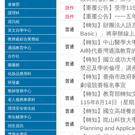
進修部
【重覆公告】受理11
急件
護理科
【重覆公告】一一五
急件
資訊組
【轉知】財團法人語言
普通
英文自學中心
Basic）」將舉辦線
教務處綜合業務組
【轉知】中山醫學大學
普通
通識教育中心
AI時代臺灣通識教育
合作社
【轉知】國立成功大
普通
圖書館
禁忌及學術倫理」講
化妝品應用科
【轉知】臺南市政府教
普通
研發處
劇場競賽報名事宜
教師發展中心
【轉知】教育部轉知
普通
老人服務事業科
115年8月14日（星
環境安全衛生組
【轉知】國立高雄餐
普通
學生輔導中心
【轉知】崑山科技大學互動
普通
招生資訊
Planning and Ap
獎學金專區