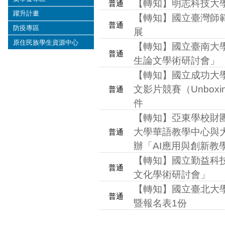
【轉知】明志科技大
普通
躍升計畫
【轉知】國立臺灣師
普通
防疫專區
展
原住民族學生資源中心
【轉知】國立臺南大
普通
生論文學術研討會」
【轉知】國立成功大
文影片競賽（Unboxing E
普通
件
【轉知】亞東學校財
大學華語教學中心與大
普通
辦「AI應用與創新教
【轉知】國立勤益科技
普通
文化學術研討會」
【轉知】國立臺北大
普通
暨報名表1份