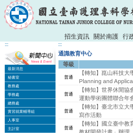
招生資訊
關於南護
行
:::
:::
通識教育中心
等級
最新消息
【轉知】崑山科技大學互動
普通
秘書室
Planning and Ap
教務處
【轉知】世界休閒協會
普通
學務處
運動學術團體聯合年
總務處
【轉知】臺北市立大
普通
實習就業輔導組
寫作活動
人事室
【轉知】國立臺中教育
普通
主計室
教材開發計畫」辦理「