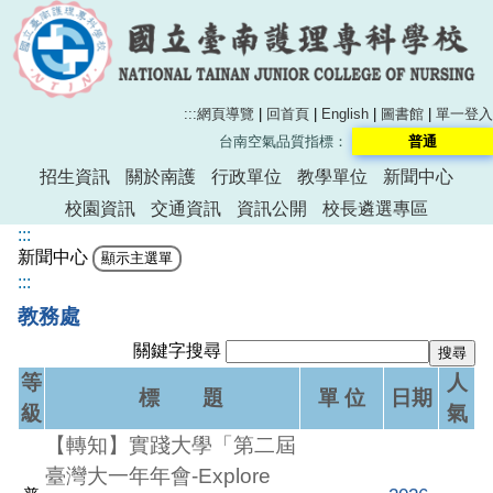
:::
網頁導覽
|
回首頁
|
English
|
圖書館
|
單一登入
台南空氣品質指標：
普通
招生資訊
關於南護
行政單位
教學單位
新聞中心
校園資訊
交通資訊
資訊公開
校長遴選專區
:::
新聞中心
:::
教務處
關鍵字搜尋
等
人
標 題
單 位
日期
級
氣
【轉知】實踐大學「第二屆
臺灣大一年年會-Explore