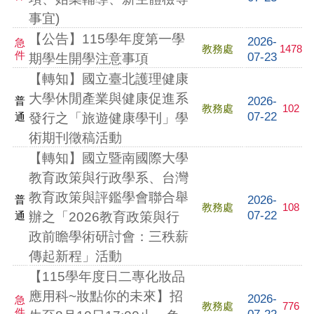
事宜)
【公告】115學年度第一學
2026-
急
教務處
1478
件
07-23
期學生開學注意事項
【轉知】國立臺北護理健康
大學休閒產業與健康促進系
2026-
普
教務處
102
07-22
通
發行之「旅遊健康學刊」學
術期刊徵稿活動
【轉知】國立暨南國際大學
教育政策與行政學系、台灣
教育政策與評鑑學會聯合舉
2026-
普
教務處
108
07-22
通
辦之「2026教育政策與行
政前瞻學術研討會：三秩薪
傳起新程」活動
【115學年度日二專化妝品
應用科~妝點你的未來】招
2026-
急
教務處
776
件
07-22