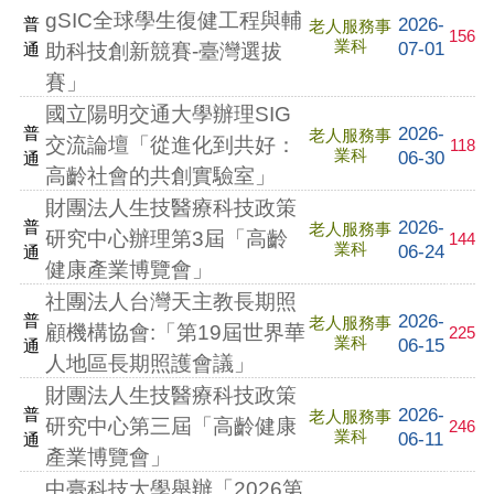
gSIC全球學生復健工程與輔
2026-
普
老人服務事
156
業科
07-01
通
助科技創新競賽-臺灣選拔
賽」
國立陽明交通大學辦理SIG
2026-
普
老人服務事
交流論壇「從進化到共好：
118
業科
06-30
通
高齡社會的共創實驗室」
財團法人生技醫療科技政策
2026-
普
老人服務事
研究中心辦理第3屆「高齡
144
業科
06-24
通
健康產業博覽會」
社團法人台灣天主教長期照
2026-
普
老人服務事
顧機構協會:「第19屆世界華
225
業科
06-15
通
人地區長期照護會議」
財團法人生技醫療科技政策
2026-
普
老人服務事
研究中心第三屆「高齡健康
246
業科
06-11
通
產業博覽會」
中臺科技大學舉辦「2026第