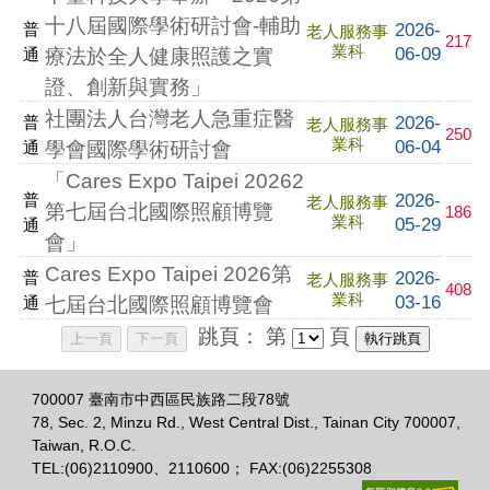
十八屆國際學術研討會-輔助
2026-
普
老人服務事
217
業科
06-09
通
療法於全人健康照護之實
證、創新與實務」
社團法人台灣老人急重症醫
2026-
普
老人服務事
250
業科
06-04
通
學會國際學術研討會
「Cares Expo Taipei 20262
2026-
普
老人服務事
第七屆台北國際照顧博覽
186
業科
05-29
通
會」
Cares Expo Taipei 2026第
2026-
普
老人服務事
408
業科
03-16
通
七屆台北國際照顧博覽會
跳頁：
第
頁
700007 臺南市中西區民族路二段78號
78, Sec. 2, Minzu Rd., West Central Dist., Tainan City 700007,
Taiwan, R.O.C.
TEL:(06)2110900、2110600； FAX:(06)2255308