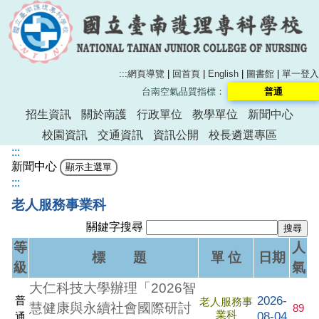
:::
網頁導覽
|
回首頁
|
English
|
圖書館
|
單一登入
台南空氣品質指標：
普通
招生資訊
關於南護
行政單位
教學單位
新聞中心
校園資訊
交通資訊
資訊公開
校長遴選專區
:::
新聞中心
:::
老人服務事業科
關鍵字搜尋
等
人
標 題
單 位
日期
級
氣
大仁科技大學辦理「2026智
2026-
普
老人服務事
慧健康與永續社會國際研討
89
業科
08-04
通