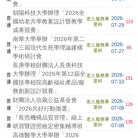
會」
朝陽科技大學辦理「2026全
2026-
普
老人服務事
國幼老共學教案設計暨教學
113
業科
07-29
通
成果競賽」
南華大學舉辦「2026年第二
2026-
普
老人服務事
十三屆現代生死學理論建構
85
業科
07-27
通
學術研討會
長庚學校財團法人長庚科技
大學辦理「2026年第12屆全
2026-
普
老人服務事
191
業科
07-10
通
國技專校院高齡福祉產品/服
務創新設計競賽」
財團法人信義公益基金會
2026-
普
老人服務事
126
業科
07-08
通
「2026共好行動徵選」
『長照機構品質管理』線上
2026-
普
老人服務事
135
業科
07-06
通
研習暨證照檢定密集輔導班
高雄醫學大學舉辦「2026