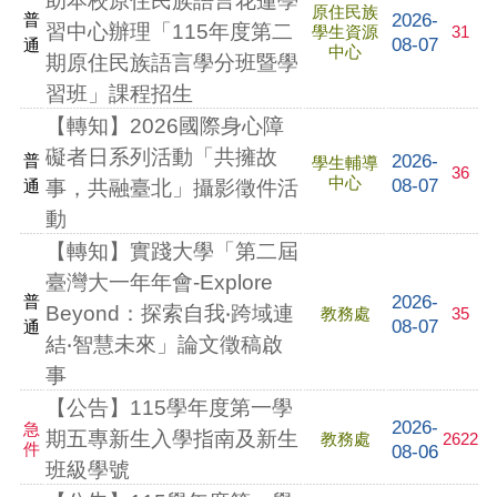
助本校原住民族語言花蓮學
原住民族
2026-
普
習中心辦理「115年度第二
學生資源
31
08-07
通
中心
期原住民族語言學分班暨學
習班」課程招生
【轉知】2026國際身心障
礙者日系列活動「共擁故
2026-
普
學生輔導
36
中心
08-07
通
事，共融臺北」攝影徵件活
動
【轉知】實踐大學「第二屆
臺灣大一年年會-Explore
2026-
普
Beyond：探索自我‧跨域連
教務處
35
08-07
通
結‧智慧未來」論文徵稿啟
事
【公告】115學年度第一學
2026-
急
期五專新生入學指南及新生
教務處
2622
件
08-06
班級學號