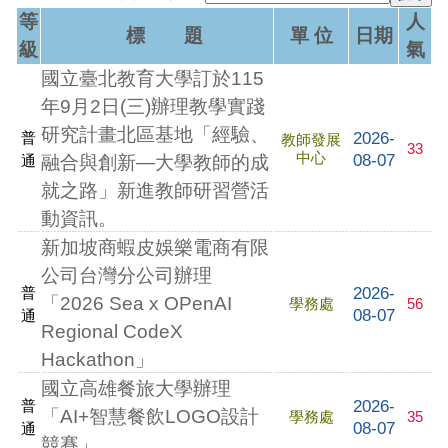
等
人
標 題
單 位
日期
級
氣
國立臺北教育大學訂於115
年9月2日(三)辦理教學實踐
研究計畫北區基地「經驗、
2026-
普
教師發展
33
中心
08-07
通
融合與創新—大學教師的成
就之路」新進教師研習營活
動資訊。
新加坡商蝦皮娛樂電商有限
公司台灣分公司辦理
2026-
普
「2026 Sea x OPenAI
學務處
56
08-07
通
Regional CodeX
Hackathon」
國立高雄餐旅大學辦理
2026-
普
「AI+智慧餐飲LOGO設計
學務處
35
08-07
通
競賽」