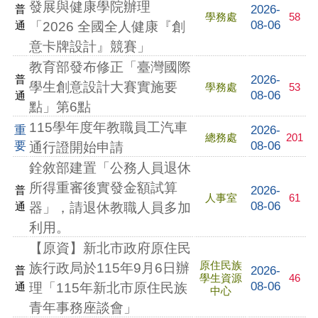
發展與健康學院辦理
2026-
普
學務處
58
08-06
通
「2026 全國全人健康『創
意卡牌設計』競賽」
教育部發布修正「臺灣國際
2026-
普
學生創意設計大賽實施要
學務處
53
08-06
通
點」第6點
115學年度年教職員工汽車
重
2026-
總務處
201
要
08-06
通行證開始申請
銓敘部建置「公務人員退休
所得重審後實發金額試算
2026-
普
人事室
61
08-06
通
器」，請退休教職人員多加
利用。
【原資】新北市政府原住民
原住民族
族行政局於115年9月6日辦
2026-
普
學生資源
46
08-06
通
理「115年新北市原住民族
中心
青年事務座談會」