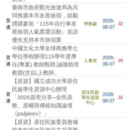
臺南市政府觀光旅遊局為共
同推廣本市友善旅宿，鼓勵
2026-
普
踴躍參加「115年自行車友
學務處
32
08-07
通
善旅宿人氣票選活動」並請
優先支持本市旅宿業
中國文化大學全球商務學士
學位學程辦理115學年度專
2026-
普
人事室
39
08-07
通
任(專案) 教師甄聘,誠徵助理
教授(含)以上教師。
【原資】國立成功大學原住
民族學生資源中心辦理
原住民族
2026-
普
「2026原究分享─全民原
學生資源
32
08-07
通
中心
教、原權與傳統知識論壇
《paljakev》」
【原資】原住民族委員會補