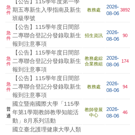
【公告】115學年度第一學
2026-
急
期五專新生入學指南及新生
教務處
3892
件
08-06
班級學號
【公告】115學年度日間部
2026-
急
二專聯合登記分發錄取新生
招生資訊
90
件
08-06
報到注意事項
【公告】115學年度日間部
2026-
急
教務處綜
二專聯合登記分發錄取新生
174
件
合業務組
08-06
報到注意事項
【公告】115學年度日間部
2026-
急
二專聯合登記分發錄取新生
教務處
94
件
08-06
報到注意事項
國立暨南國際大學「115學
2026-
普
教師發展
年第1學期教師教學知能活
46
中心
08-06
通
動」8月系列活動
國立臺北護理健康大學人類