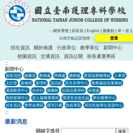
:::
網頁導覽
|
回首頁
|
English
|
圖書館
|
單一登入
台南空氣品質指標：
普通
招生資訊
關於南護
行政單位
教學單位
新聞中心
校園資訊
交通資訊
資訊公開
校長遴選專區
:::
新聞中心
最新消息
秘書室
教務處
學務處
總務處
實習就業輔導組
人事室
主計室
進修部
護理科
資訊組
英文自學中心
教務處綜合業務組
通識教育中心
合作社
圖書館
化妝品應用科
研發處
教師發展中心
老人服務事業科
環境安全衛生組
學生輔導中心
招生資訊
獎學金專區
躍升計畫
防疫專區
原住民族學生資源中心
:::
最新消息
關鍵字搜尋