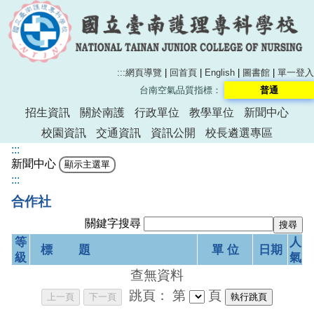
:::
網頁導覽
|
回首頁
|
English
|
圖書館
|
單一登入
台南空氣品質指標：
普通
招生資訊
關於南護
行政單位
教學單位
新聞中心
校園資訊
交通資訊
資訊公開
校長遴選專區
:::
新聞中心
:::
合作社
關鍵字搜尋
等
人
標 題
單 位
日期
級
氣
查無資料
跳頁：
第
頁