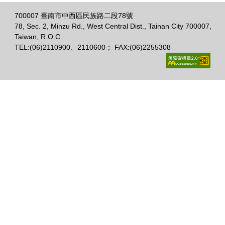
700007 臺南市中西區民族路二段78號
78, Sec. 2, Minzu Rd., West Central Dist., Tainan City 700007,
Taiwan, R.O.C.
TEL:(06)2110900、2110600； FAX:(06)2255308