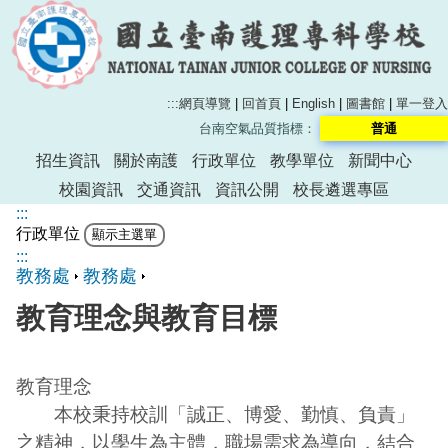
:::
網頁導覽
|
回首頁
|
English
|
圖書館
|
單一登入
台南空氣品質指標：
普通
招生資訊
關於南護
行政單位
教學單位
新聞中心
校園資訊
交通資訊
資訊公開
校長遴選專區
:::
行政單位
:::
教務處
教務處
教育理念與教育目標
教育理念
本校秉持校訓「誠正、博愛、勤慎、負責」
之精神，以學生為主體，職場需求為導向，結合