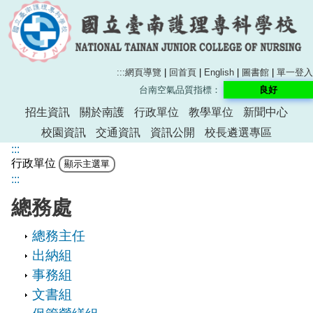
:::
網頁導覽
|
回首頁
|
English
|
圖書館
|
單一登入
台南空氣品質指標：
良好
招生資訊
關於南護
行政單位
教學單位
新聞中心
校園資訊
交通資訊
資訊公開
校長遴選專區
:::
行政單位
:::
總務處
總務主任
出納組
事務組
文書組