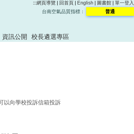
:::
網頁導覽
|
回首頁
|
English
|
圖書館
|
單一登入
台南空氣品質指標：
普通
資訊公開
校長遴選專區
，可以向學校投訴信箱投訴