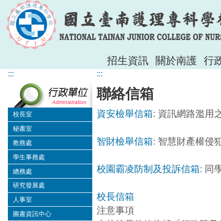
招生資訊
關於南護
行
:::
:::
聯絡信箱
資安檢舉信箱
: 資訊網路濫用
校長室
秘書室
智財檢舉信箱
: 智慧財產權
教務處
學生事務處
校園霸凌防制及投訴信箱
: 
總務處
研究發展處
校長信箱
人事室
注意事項
圖書資訊中心