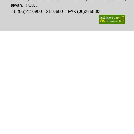
Taiwan, R.O.C.
TEL:(06)2110900、2110600； FAX:(06)2255308