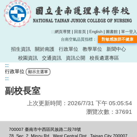
:::
網頁導覽
|
回首頁
|
English
|
圖書館
|
單一登入
台南空氣品質指標：
對敏感族群不健康
招生資訊
關於南護
行政單位
教學單位
新聞中心
校園資訊
交通資訊
資訊公開
校長遴選專區
:::
行政單位
:::
副校長室
上次更新時間：2026/7/31 下午 05:05:54
瀏覽次數：37691
700007 臺南市中西區民族路二段78號
78, Sec. 2, Minzu Rd., West Central Dist., Tainan City 700007,