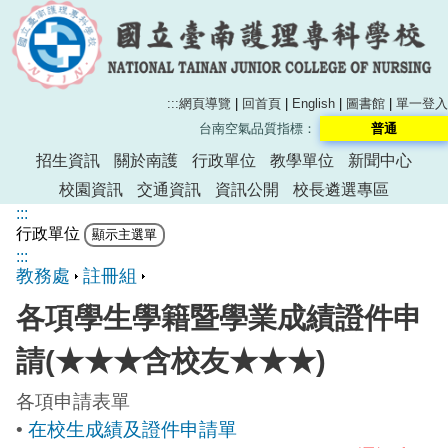
:::
網頁導覽
|
回首頁
|
English
|
圖書館
|
單一登入
台南空氣品質指標：
普通
招生資訊
關於南護
行政單位
教學單位
新聞中心
校園資訊
交通資訊
資訊公開
校長遴選專區
:::
行政單位
:::
教務處
註冊組
各項學生學籍暨學業成績證件申
請(★★★含校友★★★)
各項申請表單
•
在校生成績及證件申請單