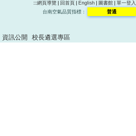
:::
網頁導覽
|
回首頁
|
English
|
圖書館
|
單一登入
台南空氣品質指標：
普通
資訊公開
校長遴選專區