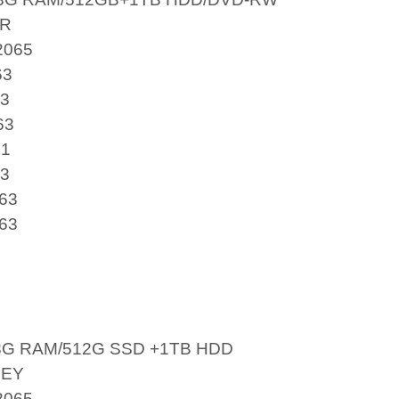
R
065
63
3
63
1
63
63
63
E
/8G RAM/512G SSD +1TB HDD
HEY
065