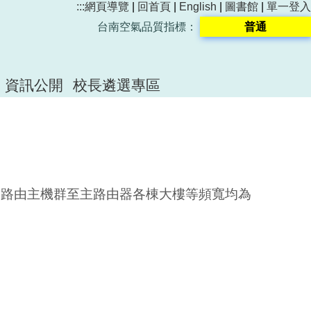
:::
網頁導覽
|
回首頁
|
English
|
圖書館
|
單一登入
台南空氣品質指標：
普通
資訊公開
校長遴選專區
內網路由主機群至主路由器各棟大樓等頻寬均為