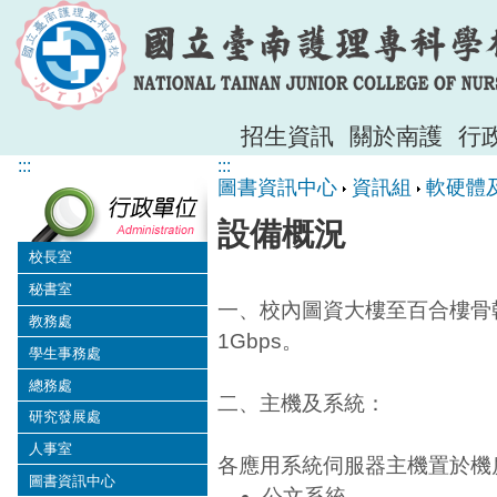
招生資訊
關於南護
行
:::
:::
圖書資訊中心
資訊組
軟硬體
設備概況
校長室
秘書室
一、校內圖資大樓至百合樓骨幹
教務處
1Gbps。
學生事務處
總務處
二、主機及系統：
研究發展處
人事室
各應用系統伺服器主機置於機
圖書資訊中心
公文系統