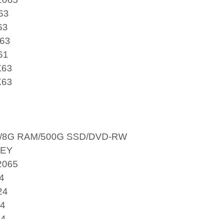
63
63
63
61
63
63
0/8G RAM/500G SSD/DVD-RW
EY
065
4
24
4
4