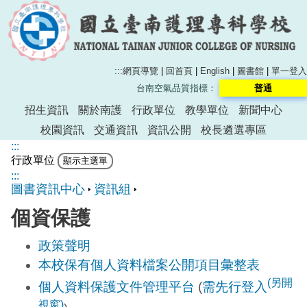
:::
網頁導覽
|
回首頁
|
English
|
圖書館
|
單一登入
台南空氣品質指標：
普通
招生資訊
關於南護
行政單位
教學單位
新聞中心
校園資訊
交通資訊
資訊公開
校長遴選專區
:::
行政單位
:::
圖書資訊中心
資訊組
個資保護
政策聲明
本校保有個人資料檔案公開項目彙整表
(另開
個人資料保護文件管理平台
(
需先行登入
視窗)