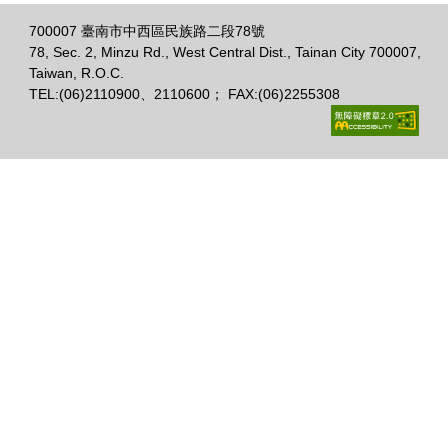
700007 臺南市中西區民族路二段78號
78, Sec. 2, Minzu Rd., West Central Dist., Tainan City 700007,
Taiwan, R.O.C.
TEL:(06)2110900、2110600； FAX:(06)2255308