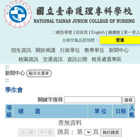
:::
網頁導覽
|
回首頁
|
English
|
圖書館
|
單一登入
台南空氣品質指標：
普通
招生資訊
關於南護
行政單位
教學單位
新聞中心
校園資訊
交通資訊
資訊公開
校長遴選專區
:::
新聞中心
:::
學生會
關鍵字搜尋
等
人
標 題
單 位
日期
級
氣
查無資料
跳頁：
第
頁