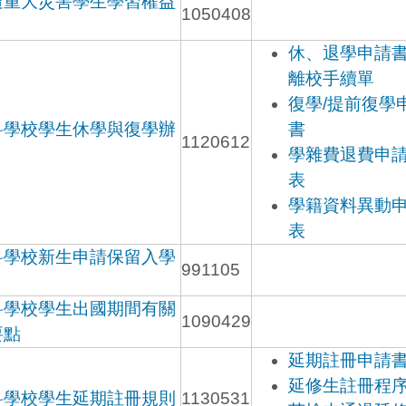
遭重大災害學生學習權益
1050408
休、退學申請
離校手續單
復學/提前復學
科學校學生休學與復學辦
書
1120612
學雜費退費申
表
學籍資料異動
表
科學校新生申請保留入學
991105
科學校學生出國期間有關
1090429
要點
延期註冊申請
延修生註冊程
科學校學生延期註冊規則
1130531