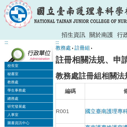
招生資訊
關於南護
行
:::
:::
教務處
註冊組
註冊相關法規、申
校長室
教務處註冊組相關法
秘書室
教務處
學生事務處
編碼
總務處
研究發展處
R001
國立臺南護理專
人事室
圖書資訊中心