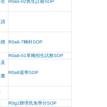
修生
R0a5-02舊生註冊SOP
申請
績標
R0a6-7轉科SOP
R0a8-01單獨招生試務SOP
書及
R0a9退學SOP
請書
書
表
R0g1辦理扺免學分SOP