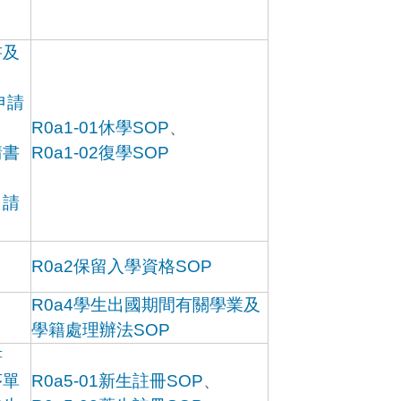
書及
申請
R0a1-01休學SOP
、
請書
R0a1-02復學SOP
申請
R0a2保留入學資格SOP
R0a4學生出國期間有關學業及
學籍處理辦法SOP
書
序單
R0a5-01新生註冊SOP
、