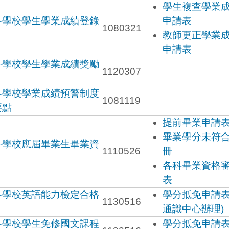
學生複查學業
科學校學生學業成績登錄
申請表
1080321
教師更正學業
申請表
科學校學生學業成績獎勵
1120307
科學校學業成績預警制度
1081119
要點
提前畢業申請
畢業學分未符
科學校應屆畢業生畢業資
1110526
冊
各科畢業資格
表
科學校英語能力檢定合格
學分抵免申請表
1130516
通識中心辦理)
科學校學生免修國文課程
學分抵免申請表