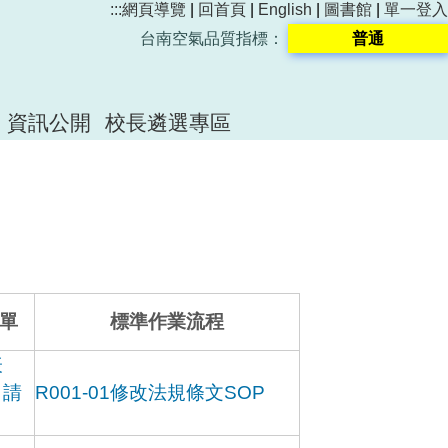
:::
網頁導覽
|
回首頁
|
English
|
圖書館
|
單一登入
台南空氣品質指標：
普通
資訊公開
校長遴選專區
單
標準作業流程
表
申請
R001-01修改法規條文SOP