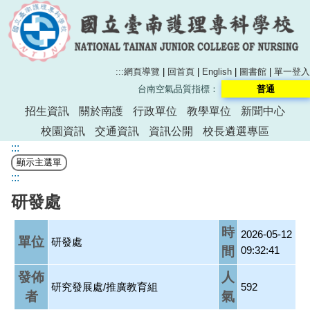
:::
網頁導覽
|
回首頁
|
English
|
圖書館
|
單一登入
台南空氣品質指標：
普通
招生資訊
關於南護
行政單位
教學單位
新聞中心
校園資訊
交通資訊
資訊公開
校長遴選專區
:::
:::
研發處
時
2026-05-12
單位
研發處
間
09:32:41
發佈
人
研究發展處/推廣教育組
592
者
氣