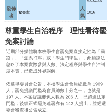
09:31:55)
發佈
人
秘書室
1016
者
氣
尊重學生自治程序 理性看待罷
免案討論
近期部分媒體將本校學生會罷免案直接定性為「霸
凌」、「派系打壓」或「學生鬥學生」，此類說法
忽略了本案實際參與人數、法定程序與學生自治制
度本質，已造成外界誤解。
依選舉委員會公告，本校學生會會員總數為 1969
人，罷免提議門檻為會員總數十分之一，也就是
197 人。本案提議罷免人數為 206 人，已超過法定
門檻；後續正式罷免連署亦有 142 人提出，並經選
委會審查後公告成立。