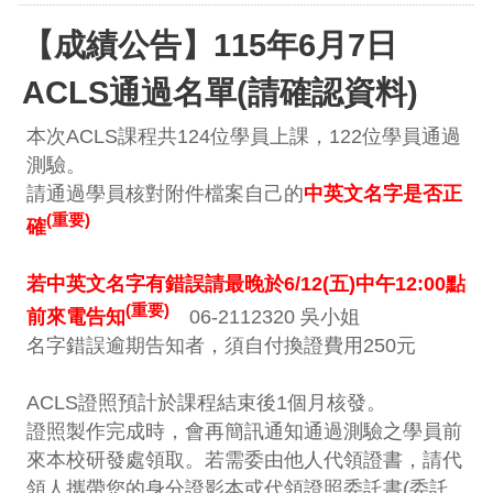
【成績公告】115年6月7日
ACLS通過名單(請確認資料)
本次ACLS課程共124位學員上課，122位學員通過
測驗。
請通過學員核對附件檔案自己的
中英文名字是否正
(重要)
確
若中英文名字有錯誤請最晚於6/12(五)中午12:00點
(重要)
前來電告知
06-2112320 吳小姐
名字錯誤逾期告知者，須自付換證費用250元
ACLS證照預計於課程結束後1個月核發。
證照製作完成時，會再簡訊通知通過測驗之學員前
來本校研發處領取。若需委由他人代領證書，請代
領人攜帶您的身分證影本或代領證照委託書(委託