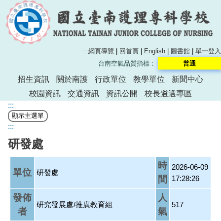
:::
網頁導覽
|
回首頁
|
English
|
圖書館
|
單一登入
台南空氣品質指標：
普通
招生資訊
關於南護
行政單位
教學單位
新聞中心
校園資訊
交通資訊
資訊公開
校長遴選專區
:::
:::
研發處
時
2026-06-09
單位
研發處
間
17:28:26
發佈
人
研究發展處/推廣教育組
517
者
氣