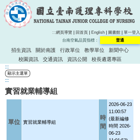
:::
網頁導覽
|
回首頁
|
English
|
圖書館
|
單一登入
台南空氣品質指標：
普通
招生資訊
關於南護
行政單位
教學單位
新聞中心
校園資訊
交通資訊
資訊公開
校長遴選專區
:::
:::
實習就業輔導組
2026-06-23
11:00:57
時
(最新編修
單位
實習就業輔導組
間
時間 2026-
06-23