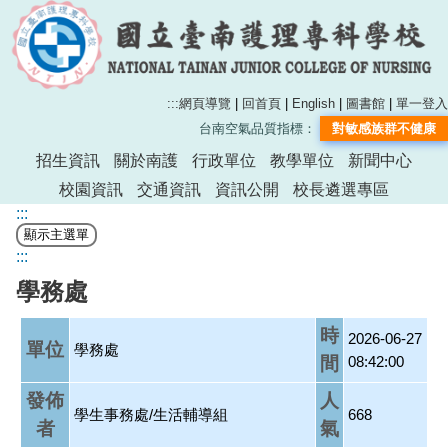
:::
網頁導覽
|
回首頁
|
English
|
圖書館
|
單一登入
台南空氣品質指標：
對敏感族群不健康
招生資訊
關於南護
行政單位
教學單位
新聞中心
校園資訊
交通資訊
資訊公開
校長遴選專區
:::
:::
學務處
時
2026-06-27
單位
學務處
間
08:42:00
發佈
人
學生事務處/生活輔導組
668
者
氣