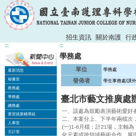
招生資訊
關於南護
行
:::
:::
學務處
單位
學務處
最新消息
秘書室
發佈者
學生事務處/課
教務處
臺北市藝文推廣處辦
學務處
總務處
一、該處為鼓勵表演藝術愛好
實習就業輔導組
二、本案分上、下半年兩檔次
人事室
(一)1-6月檔：計21場，
主計室
化元素或跨領域藝術合作，展