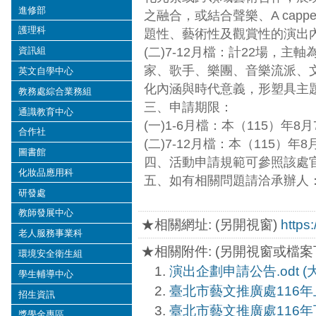
進修部
之融合，或結合聲樂、A ca
護理科
題性、藝術性及觀賞性的演出
(二)7-12月檔：計22場
資訊組
家、歌手、樂團、音樂流派、
英文自學中心
化內涵與時代意義，形塑具主
教務處綜合業務組
三、申請期限：
通識教育中心
(一)1-6月檔：本（115）年8月
合作社
(二)7-12月檔：本（115）年8
圖書館
四、活動申請規範可參照該處官網（網址
化妝品應用科
五、如有相關問題請洽承辦人：吳小
研發處
教師發展中心
★相關網址: (另開視窗)
https:
老人服務事業科
★相關附件: (另開視窗或檔案
環境安全衛生組
演出企劃申請公告.odt (大小：
學生輔導中心
臺北市藝文推廣處116年上半年
招生資訊
臺北市藝文推廣處116年下半年
獎學金專區