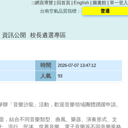
:::
網頁導覽
|
回首頁
|
English
|
圖書館
|
單一登入
台南空氣品質指標：
普通
資訊公開
校長遴選專區
時間
2026-07-07 13:47:12
人氣
93
」
舉辦「音樂沙龍」活動，歡迎音樂領域團體踴躍申請。
劃主題，結合不同音樂類型、曲風、樂器、演奏形式、文
士、流行、民謠、世界音樂、電子音樂等不同音樂風格