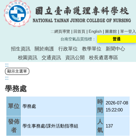
:::
網頁導覽
|
回首頁
|
English
|
圖書館
|
單一登入
台南空氣品質指標：
普通
招生資訊
關於南護
行政單位
教學單位
新聞中心
校園資訊
交通資訊
資訊公開
校長遴選專區
:::
:::
學務處
時
2026-07-08
單位
學務處
間
15:22:00
發佈
人
學生事務處/課外活動指導組
137
者
氣