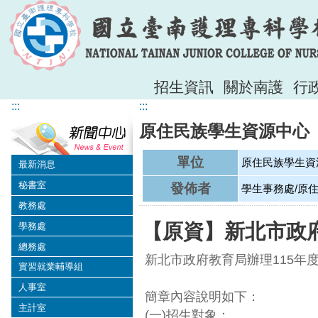
招生資訊
關於南護
行
:::
:::
原住民族學生資源中心
單位
原住民族學生資
最新消息
秘書室
發佈者
學生事務處/原
教務處
【原資】新北市政
學務處
總務處
新北市政府教育局辦理115年
實習就業輔導組
人事室
簡章內容說明如下：
主計室
(一)招生對象：