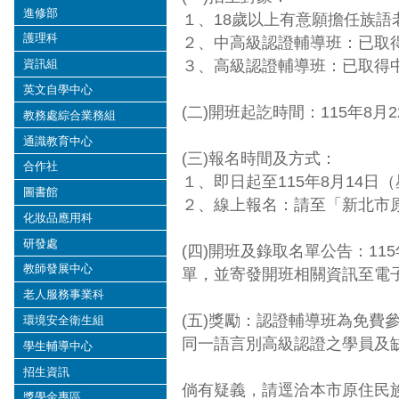
進修部
１、18歲以上有意願擔任族語
護理科
２、中高級認證輔導班：已取
３、高級認證輔導班：已取得
資訊組
英文自學中心
(二)開班起訖時間：115年8
教務處綜合業務組
通識教育中心
(三)報名時間及方式：
合作社
１、即日起至115年8月14日
圖書館
２、線上報名：請至「新北市
化妝品應用科
研發處
(四)開班及錄取名單公告：1
教師發展中心
單，並寄發開班相關資訊至電
老人服務事業科
(五)獎勵：認證輔導班為免費
環境安全衛生組
同一語言別高級認證之學員及缺
學生輔導中心
招生資訊
倘有疑義，請逕洽本市原住民族教育資
獎學金專區