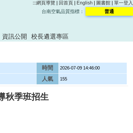
:::
網頁導覽
|
回首頁
|
English
|
圖書館
|
單一登入
台南空氣品質指標：
普通
資訊公開
校長遴選專區
時間
2026-07-09 14:46:00
人氣
155
導秋季班招生