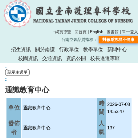
:::
網頁導覽
|
回首頁
|
English
|
圖書館
|
單一登入
台南空氣品質指標：
對敏感族群不健康
招生資訊
關於南護
行政單位
教學單位
新聞中心
校園資訊
交通資訊
資訊公開
校長遴選專區
:::
:::
通識教育中心
時
2026-07-09
單位
通識教育中心
間
14:53:47
發佈
人
通識教育中心
137
者
氣