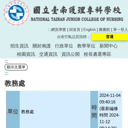
:::
網頁導覽
|
回首頁
|
English
|
圖書館
|
單一登入
台南空氣品質指標：
普通
招生資訊
關於南護
行政單位
教學單位
新聞中心
校園資訊
交通資訊
資訊公開
校長遴選專區
:::
:::
教務處
2024-11-04
09:40:16
時
(最新編修
單位
教務處
間
時間 2024-
11-12