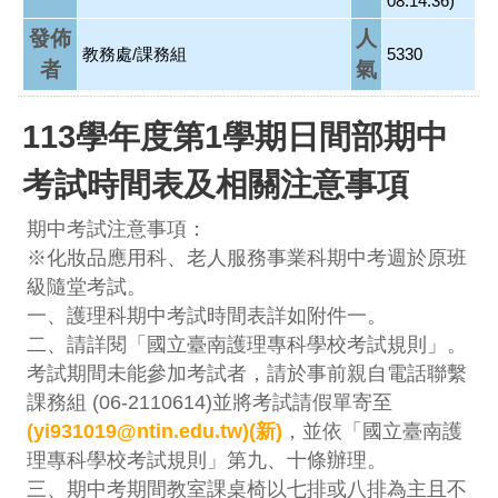
08:14:36)
發佈
人
教務處/課務組
5330
者
氣
113學年度第1學期日間部期中
考試時間表及相關注意事項
期中考試注意事項：
※化妝品應用科、老人服務事業科期中考週於原班
級隨堂考試。
一、護理科期中考試時間表詳如附件一。
二、請詳閱「國立臺南護理專科學校考試規則」。
考試期間未能參加考試者，請於事前親自電話聯繫
課務組 (06-2110614)並將考試請假單寄至
(yi931019@ntin.edu.tw)
(新)
，並依「國立臺南護
理專科學校考試規則」第九、十條辦理。
三、期中考期間教室課桌椅以七排或八排為主且不