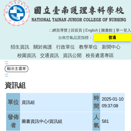
:::
網頁導覽
|
回首頁
|
English
|
圖書館
|
單一登入
台南空氣品質指標：
普通
招生資訊
關於南護
行政單位
教學單位
新聞中心
校園資訊
交通資訊
資訊公開
校長遴選專區
:::
:::
資訊組
時
2025-01-10
單位
資訊組
間
09:37:08
發佈
人
圖書資訊中心/資訊組
581
者
氣