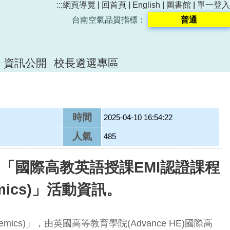
:::
網頁導覽
|
回首頁
|
English
|
圖書館
|
單一登入
台南空氣品質指標：
普通
資訊公開
校長遴選專區
時間
2025-04-10 16:54:22
人氣
485
「國際高教英語授課EMI認證課程
cademics)」活動資訊。
Academics)」，由英國高等教育學院(Advance HE)國際高