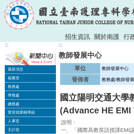
招生資訊
關於南護
行
:::
:::
教師發展中心
單位
教師發展中心
最新消息
秘書室
發佈者
教務處/教師發
教務處
國立陽明交通大學
學務處
總務處
(Advance HE EMI
實習就業輔導組
人事室
說明：
一、「國際高教英語授課EMI認證課程(Ad
主計室