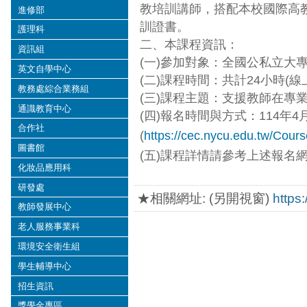
教培訓講師，搭配本校國際高教
進修部
訓證書。
護理科
二、本課程資訊：
資訊組
(一)參加對象：全國公私立大
英文自學中心
(二)課程時間：共計24小時(
教務處綜合業務組
(三)課程主題：支援教師在專
通識教育中心
(四)報名時間與方式：114年4
合作社
(
https://cec.nycu.edu.tw/Cou
圖書館
(五)課程詳情請參考上述報名
化妝品應用科
研發處
★相關網址: (另開視窗)
https
教師發展中心
老人服務事業科
環境安全衛生組
學生輔導中心
招生資訊
獎學金專區